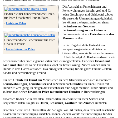
Die Auswahl an Ferienhäusern und
Ferienwohnungen ist sehr groß und für
Finden Sie hier hundefreundliche Hotels
jeden Geschmack und Geldbeutel gibt es
für Ihren Urlaub mit Hund in Polen:
die passende Übernachtungsmöglichkeit.
So können Sie bspw. zwischen einem
•
Hotels in Polen
Ferienhaus am See
, einer
Ferienwohnung an der Ostsee
in
Pommern oder einem
Ferienhaus in den
Masuren
wählen.
Hundefreundliche Ferienhäuser für Ihren
Urlaub in Polen:
In der Regel sind die Ferienhäuser
•
Ferienhäuser in Polen
komplett ausgestattet und bieten den
Gästen alles, was sie für einen bequemen
Urlaub benötigt. Außerdem verfügen viele
Ferienhäuser über einen eigenen Garten mit Grillmöglichkeiten. Für einen
Urlaub mit
Kind und Hund
ist so ein Ferienhaus wohl die beste Lösung. Zudem können sich die
Hunde in dem Garten austoben. Das ermöglicht Erholung für die ganze Familie – Eltern,
Kinder und der vierbeinige Freund.
Für den
Urlaub mit Hund am Meer
stehen an der Ostseeküste oder auch in Pommern
Ferienwohnungen
,
Ferienhäuser
und außerdem noch
Studios
für einen Urlaub mit
Hund zur Verfügung. In einigen der Ferienhäuser sind sogar mehrere Hunde erlaubt und
so kann man seinen
Urlaub in Polen mit mehreren Hunden
in Ruhe verbringen.
Zusätzlich finden Sie in fast allen Urlaubsorten Unterkünfte für mehr Service und
Bequemlichkeiten. So gibt es
Hotels
,
Pensionen
,
Gasthöfe
und
Zimmer
zu mieten.
Beachten Sie bei den Unterkünften, die Sie ggfs. vor Ort mieten, dass eventuell zusätzliche
Kosten für die Endreinigung entstehen können. Zudem könnte die Endreinigung für den