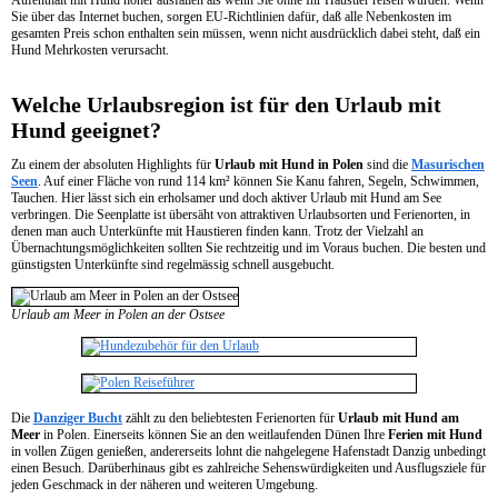
Aufenthalt mit Hund höher ausfallen als wenn Sie ohne Ihr Haustier reisen würden. Wenn
Sie über das Internet buchen, sorgen EU-Richtlinien dafür, daß alle Nebenkosten im
gesamten Preis schon enthalten sein müssen, wenn nicht ausdrücklich dabei steht, daß ein
Hund Mehrkosten verursacht.
Welche Urlaubsregion ist für den Urlaub mit
Hund geeignet?
Zu einem der absoluten Highlights für
Urlaub mit Hund in Polen
sind die
Masurischen
Seen
. Auf einer Fläche von rund 114 km² können Sie Kanu fahren, Segeln, Schwimmen,
Tauchen. Hier lässt sich ein erholsamer und doch aktiver Urlaub mit Hund am See
verbringen. Die Seenplatte ist übersäht von attraktiven Urlaubsorten und Ferienorten, in
denen man auch Unterkünfte mit Haustieren finden kann. Trotz der Vielzahl an
Übernachtungsmöglichkeiten sollten Sie rechtzeitig und im Voraus buchen. Die besten und
günstigsten Unterkünfte sind regelmässig schnell ausgebucht.
Urlaub am Meer in Polen an der Ostsee
Die
Danziger Bucht
zählt zu den beliebtesten Ferienorten für
Urlaub mit Hund am
Meer
in Polen. Einerseits können Sie an den weitlaufenden Dünen Ihre
Ferien mit Hund
in vollen Zügen genießen, andererseits lohnt die nahgelegene Hafenstadt Danzig unbedingt
einen Besuch. Darüberhinaus gibt es zahlreiche Sehenswürdigkeiten und Ausflugsziele für
jeden Geschmack in der näheren und weiteren Umgebung.