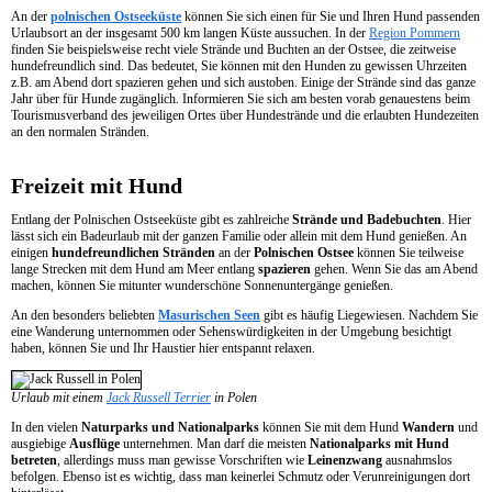
An der
polnischen Ostseeküste
können Sie sich einen für Sie und Ihren Hund passenden
Urlaubsort an der insgesamt 500 km langen Küste aussuchen. In der
Region Pommern
finden Sie beispielsweise recht viele Strände und Buchten an der Ostsee, die zeitweise
hundefreundlich sind. Das bedeutet, Sie können mit den Hunden zu gewissen Uhrzeiten
z.B. am Abend dort spazieren gehen und sich austoben. Einige der Strände sind das ganze
Jahr über für Hunde zugänglich. Informieren Sie sich am besten vorab genauestens beim
Tourismusverband des jeweiligen Ortes über Hundestrände und die erlaubten Hundezeiten
an den normalen Stränden.
Freizeit mit Hund
Entlang der Polnischen Ostseeküste gibt es zahlreiche
Strände und Badebuchten
. Hier
lässt sich ein Badeurlaub mit der ganzen Familie oder allein mit dem Hund genießen. An
einigen
hundefreundlichen Stränden
an der
Polnischen Ostsee
können Sie teilweise
lange Strecken mit dem Hund am Meer entlang
spazieren
gehen. Wenn Sie das am Abend
machen, können Sie mitunter wunderschöne Sonnenuntergänge genießen.
An den besonders beliebten
Masurischen Seen
gibt es häufig Liegewiesen. Nachdem Sie
eine Wanderung unternommen oder Sehenswürdigkeiten in der Umgebung besichtigt
haben, können Sie und Ihr Haustier hier entspannt relaxen.
Urlaub mit einem
Jack Russell Terrier
in Polen
In den vielen
Naturparks und Nationalparks
können Sie mit dem Hund
Wandern
und
ausgiebige
Ausflüge
unternehmen. Man darf die meisten
Nationalparks mit Hund
betreten
, allerdings muss man gewisse Vorschriften wie
Leinenzwang
ausnahmslos
befolgen. Ebenso ist es wichtig, dass man keinerlei Schmutz oder Verunreinigungen dort