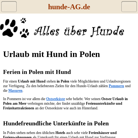
hunde-AG.de
Urlaub mit Hund in Polen
Ferien in Polen mit Hund
Für einen
Urlaub mit Hund
stehen
in Polen
viele Möglichkeiten und Urlaubsregionen
zur Verfügung. Zu den beliebtesten Zielen für den Hunde-Urlaub zählen
Pommern
und
die
Masuren
.
In Pommern ist vor allem die
Ostseeküste
sehr beliebt. Wer seinen
Ostsee Urlaub in
Polen am Meer
verbringen möchte, der findet unzählige
Ferienunterkünfte und
Freizeitattraktionen
an der Ostseeküste wie auch im Hinterland.
Hundefreundliche Unterkünfte in Polen
In Polen stehen neben den üblichen
Hotels
auch sehr viele
Ferienhäuser und
Ferienwohnungen
als Unterkunft für einen Urlaub mit Hund zur Verfügung.