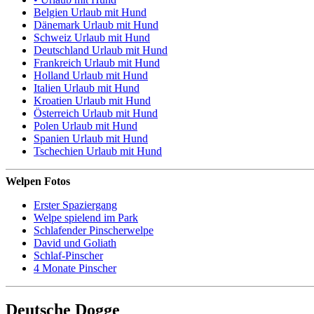
Belgien Urlaub mit Hund
Dänemark Urlaub mit Hund
Schweiz Urlaub mit Hund
Deutschland Urlaub mit Hund
Frankreich Urlaub mit Hund
Holland Urlaub mit Hund
Italien Urlaub mit Hund
Kroatien Urlaub mit Hund
Österreich Urlaub mit Hund
Polen Urlaub mit Hund
Spanien Urlaub mit Hund
Tschechien Urlaub mit Hund
Welpen Fotos
Erster Spaziergang
Welpe spielend im Park
Schlafender Pinscherwelpe
David und Goliath
Schlaf-Pinscher
4 Monate Pinscher
Deutsche Dogge