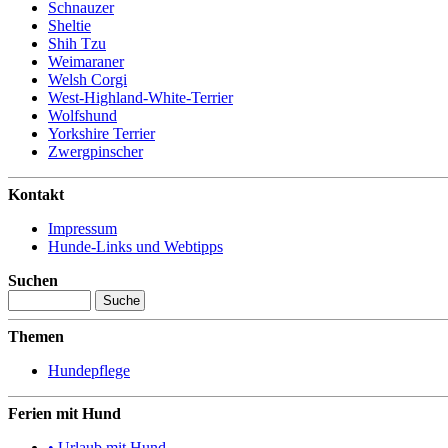
Schnauzer
Sheltie
Shih Tzu
Weimaraner
Welsh Corgi
West-Highland-White-Terrier
Wolfshund
Yorkshire Terrier
Zwergpinscher
Kontakt
Impressum
Hunde-Links und Webtipps
Suchen
Themen
Hundepflege
Ferien mit Hund
• Urlaub mit Hund