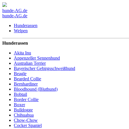
hunde-AG.de
hunde-AG.de
Hunderassen
Welpen
Hunderassen
Akita Inu
Appenzeller Sennenhund
Australian Terrier
Bayerischer Gebirgsschweißhund
Beagle
Bearded Collie
Bernhardiner
Bloodhound (Bluthund)
Bobtail
Border Collie
Boxer
Bulldogge
Chihuahua
Chow-Chow
Cocker Spaniel