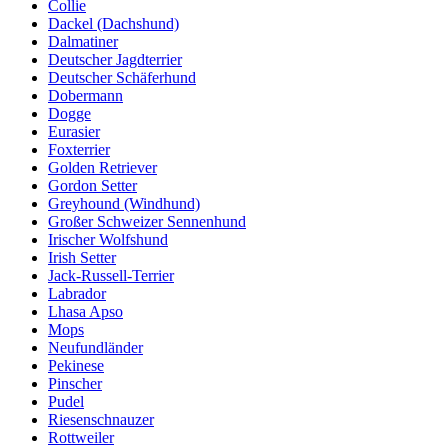
Collie
Dackel (Dachshund)
Dalmatiner
Deutscher Jagdterrier
Deutscher Schäferhund
Dobermann
Dogge
Eurasier
Foxterrier
Golden Retriever
Gordon Setter
Greyhound (Windhund)
Großer Schweizer Sennenhund
Irischer Wolfshund
Irish Setter
Jack-Russell-Terrier
Labrador
Lhasa Apso
Mops
Neufundländer
Pekinese
Pinscher
Pudel
Riesenschnauzer
Rottweiler