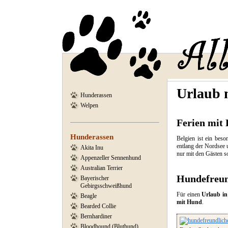
Urlaub 
Hunderassen
Welpen
Ferien mit 
Hunderassen
Belgien ist ein beso
entlang der Nordsee 
Akita Inu
nur mit den Gästen 
Appenzeller Sennenhund
Australian Terrier
Hundefreun
Bayerischer
Gebirgsschweißhund
Für einen
Urlaub in
Beagle
mit Hund
.
Bearded Collie
Bernhardiner
Bloodhound (Bluthund)