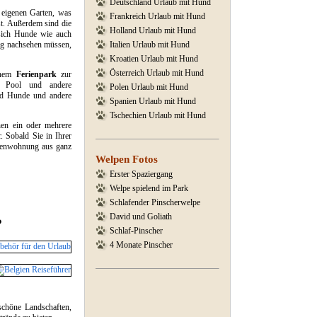
Deutschland Urlaub mit Hund
 eigenen Garten, was
Frankreich Urlaub mit Hund
st. Außerdem sind die
Holland Urlaub mit Hund
sich Hunde wie auch
ig nachsehen müssen,
Italien Urlaub mit Hund
Kroatien Urlaub mit Hund
Österreich Urlaub mit Hund
inem
Ferienpark
zur
en Pool und andere
Polen Urlaub mit Hund
ind Hunde und andere
Spanien Urlaub mit Hund
Tschechien Urlaub mit Hund
nen ein oder mehrere
. Sobald Sie in Ihrer
rienwohnung aus ganz
Welpen Fotos
Erster Spaziergang
Welpe spielend im Park
Schlafender Pinscherwelpe
David und Goliath
?
Schlaf-Pinscher
4 Monate Pinscher
schöne Landschaften,