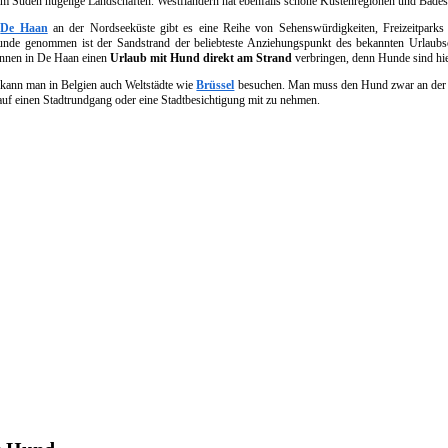
im Süden hügelige Landschaften. Westflandern hat ebenfalls schöne Küstenregionen und Badest
n
De Haan
an der Nordseeküste gibt es eine Reihe von Sehenswürdigkeiten, Freizeitparks 
unde genommen ist der Sandstrand der beliebteste Anziehungspunkt des bekannten Urlaubs
önnen in De Haan einen
Urlaub mit Hund direkt am Strand
verbringen, denn Hunde sind hier
kann man in Belgien auch Weltstädte wie
Brüssel
besuchen. Man muss den Hund zwar an der L
 auf einen Stadtrundgang oder eine Stadtbesichtigung mit zu nehmen.