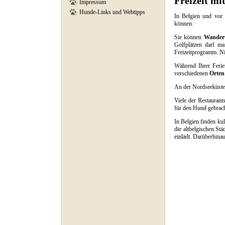
Freizeit mi
Impressum
Hunde-Links und Webtipps
In Belgien und vor 
können.
Sie können
Wander
Golfplätzen darf ma
Freizeitprogramm. Nic
Während Ihrer Feri
verschiedenen
Orten
An der Nordseeküste
Viele der Restaurant
für den Hund gebrac
In Belgien finden kul
die altbelgischen St
einlädt. Darüberhinau