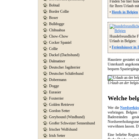
Finden Sie hier hun
Bobtail
für Ihren Urlaub mi
Border Collie
•
Hotels in Belgien
Boxer
Bulldogge
Chihuahua
Chow-Chow
Hundefreundliche Fe
Urlaub in Belgien:
Cocker Spaniel
•
Ferienhäuser in 
Collie
Dackel (Dachshund)
Haustiere gestattet 
Dalmatiner
Unterkunft angekomm
Deutscher Jagdterrier
bequem Spaziergänge
Deutscher Schäferhund
Dobermann
Urlaub an der belgi
Dogge
Eurasier
Welche bel
Foxterrier
Golden Retriever
Wer die
Nordseeküs
Gordon Setter
verbringen. Belgien
Greyhound (Windhund)
Badestränden ge
Nordseeerholungsme
Großer Schweizer Sennenhund
verwöhnen lassen. Di
Irischer Wolfshund
Eine beliebte Regio
Irish Setter