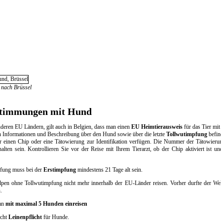
 nach Brüssel
stimmungen mit Hund
nderen EU Ländern, gilt auch in Belgien, dass man einen
EU Heimtierausweis
für das Tier mit
 Informationen und Beschreibung über den Hund sowie über die letzte
Tollwutimpfung
befin
einen Chip oder eine Tätowierung zur Identifikation verfügen. Die Nummer der Tätowieru
alten sein. Kontrollieren Sie vor der Reise mit Ihrem Tierarzt, ob der Chip aktiviert ist un
pfung muss bei der
Erstimpfung
mindestens 21 Tage alt sein.
lpen ohne Tollwutimpfung nicht mehr innerhalb der EU-Länder reisen. Vorher durfte der Wel
.
man
mit maximal 5 Hunden einreisen
scht
Leinenpflicht
für Hunde.