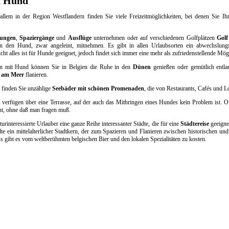
t Hund
allem in der Region Westflandern finden Sie viele Freizeitmöglichkeiten, bei denen Sie 
ungen
,
Spaziergänge
und
Ausflüge
unternehmen oder auf verschiedenen Golfplätzen
Golf 
n den Hund, zwar angeleint, mitnehmen. Es gibt in allen Urlaubsorten ein abwechslung
ht alles ist für Hunde geeignet, jedoch findet sich immer eine mehr als zufriedenstellende Mögl
en mit Hund können Sie in Belgien die Ruhe in den
Dünen
genießen oder gemütlich entl
 am Meer
flanieren.
 finden Sie unzählige
Seebäder mit schönen Promenaden
, die von Restaurants, Cafés und L
s verfügen über eine Terrasse, auf der auch das Mitbringen eines Hundes kein Problem ist. 
ht, ohne daß man fragen muß.
turinteressierte Urlauber eine ganze Reihe interessanter Städte, die für eine
Städtereise
geeigne
ädte ein mittelalterlicher Stadtkern, der zum Spazieren und Flanieren zwischen historischen 
s gibt es vom weltberühmten belgischen Bier und den lokalen Spezialitäten zu kosten.