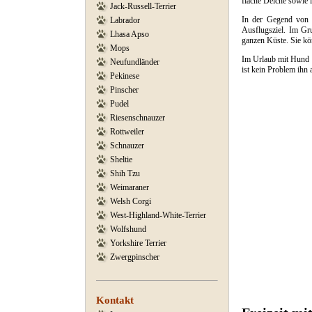
flache Deiche sowie 
Jack-Russell-Terrier
In der Gegend vo
Labrador
Ausflugsziel. Im Gr
Lhasa Apso
ganzen Küste. Sie k
Mops
Im Urlaub mit Hund 
Neufundländer
ist kein Problem ihn
Pekinese
Pinscher
Pudel
Riesenschnauzer
Rottweiler
Schnauzer
Sheltie
Shih Tzu
Weimaraner
Welsh Corgi
West-Highland-White-Terrier
Wolfshund
Yorkshire Terrier
Zwergpinscher
Kontakt