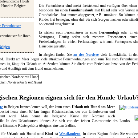
defreundliche Hotels
Die Ferienhäuser sind meist freistehend und verfügen über einen
t Hund in Belgien:
besonders für einen
Familienurlaub mit Hund
sehr von Vorteil i
Grundstücke fast immer abgegrenzt, z.B. umzäunt. So können 
Kinder frei bewegen, ohne daß Sie sich Sorgen machen oder ständ
ob jemand ausgebüxt ist.
Es stehen auch Ferienhäuser in einer
Ferienanlage
oder in e
rienhäuser für Ihren
Verfügung. Häufig teilen sich mehrere Ferienhäuser ein
Freizeitanlagen. In vielen Ferienanlagen wie auch Ferienparks s
Haustiere gestattet.
Belgien
In Belgien finden Sie
an der Nordsee
viele Unterkünfte, in de
sind. Direkt am Meer liegen viele attraktive Ferienwohnungen und zum Teil auch Ferienhäuser
en ist, fängt der Urlaub an. Außerdem können Sie direkt vom Ferienhaus bzw. von der Fe
 und Ausflüge mit dem Hund unternehmen.
schen Nordseeküste mit Hund
gischen Regionen eignen sich für den Hunde-Urlaub
te
in Belgien kennen lernen will, der kann einen
Urlaub mit Hund am Meer
 besitzt heute einen 67 km langen Küstenstreifen, der von Urlaubsorten und
säumt wird. Man nennt die belgische Küste der Nordsee auch
ile. In den Urlaubsorten können Sie sich von der feinen Gastronomie des Landes
e flämische Küste gehörte übrigens einst zu Gallien.
n für
Urlaub mit Hund und Kind
ist
Westflandern
. In dieser Region finden Sie wunder