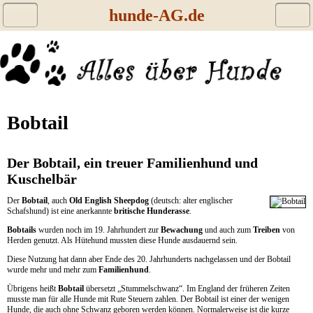
hunde-AG.de
Bobtail
Der Bobtail, ein treuer Familienhund und
Kuschelbär
Der
Bobtail
, auch
Old English Sheepdog
(deutsch: alter englischer
Schafshund) ist eine anerkannte
britische Hunderasse
.
Bobtails
wurden noch im 19. Jahrhundert zur
Bewachung
und auch zum
Treiben
von
Herden genutzt. Als Hütehund mussten diese Hunde ausdauernd sein.
Diese Nutzung hat dann aber Ende des 20. Jahrhunderts nachgelassen und der Bobtail
wurde mehr und mehr zum
Familienhund
.
Übrigens heißt
Bobtail
übersetzt „Stummelschwanz“. Im England der früheren Zeiten
musste man für alle Hunde mit Rute Steuern zahlen. Der Bobtail ist einer der wenigen
Hunde, die auch ohne Schwanz geboren werden können. Normalerweise ist die kurze