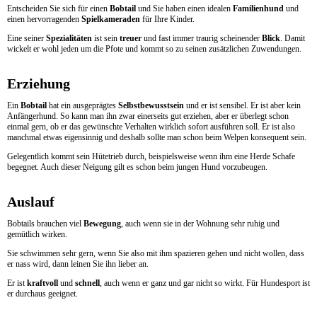
Entscheiden Sie sich für einen
Bobtail
und Sie haben einen idealen
Familienhund
und
einen hervorragenden
Spielkameraden
für Ihre Kinder.
Eine seiner
Spezialitäten
ist sein
treuer
und fast immer traurig scheinender
Blick
. Damit
wickelt er wohl jeden um die Pfote und kommt so zu seinen zusätzlichen Zuwendungen.
Erziehung
Ein
Bobtail
hat ein ausgeprägtes
Selbstbewusstsein
und er ist sensibel. Er ist aber kein
Anfängerhund. So kann man ihn zwar einerseits gut erziehen, aber er überlegt schon
einmal gern, ob er das gewünschte Verhalten wirklich sofort ausführen soll. Er ist also
manchmal etwas eigensinnig und deshalb sollte man schon beim Welpen konsequent sein.
Gelegentlich kommt sein Hütetrieb durch, beispielsweise wenn ihm eine Herde Schafe
begegnet. Auch dieser Neigung gilt es schon beim jungen Hund vorzubeugen.
Auslauf
Bobtails brauchen viel
Bewegung
, auch wenn sie in der Wohnung sehr ruhig und
gemütlich wirken.
Sie schwimmen sehr gern, wenn Sie also mit ihm spazieren gehen und nicht wollen, dass
er nass wird, dann leinen Sie ihn lieber an.
Er ist
kraftvoll
und
schnell
, auch wenn er ganz und gar nicht so wirkt. Für Hundesport ist
er durchaus geeignet.