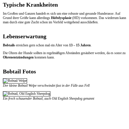
Typische Krankheiten
Im Großen und Ganzen handelt es sich um eine robuste und gesunde Hunderasse. Auf
Grund ihrer Größe kann allerdings
Hüftdysplasie
(HD) vorkommen. Das wiederum kann
man durch eine gute Zucht schon im Vorfeld weitgehend ausschließen.
Lebenserwartung
Bobtails
erreichen gern schon mal ein Alter von
13 – 15 Jahren
.
Die Ohren der Hunde sollten in regelmäßigen Abständen gesäubert werden, da es sonst zu
Ohrenentzündungen
kommen kann.
Bobtail Fotos
Der kleine Bobtail Welpe verschwindet fast in der Fülle aus Fell
Ein frech schauender Bobtail, auch Old English Sheepdog genannt