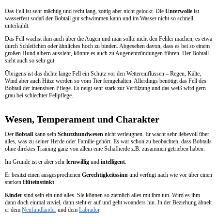
Das Fell ist sehr mächtig und recht lang, zottig aber nicht gelockt. Die
Unterwolle
ist
wasserfest sodaß der Bobtail gut schwimmen kann und im Wasser nicht so schnell
unterkühlt.
Das Fell wächst ihm auch über die Augen und man sollte nicht den Fehler machen, es etwa
durch Schleifchen oder ähnliches hoch zu binden. Abgesehen davon, dass es bei so einem
großen Hund albern aussieht, könnte es auch zu Augenentzündungen führen. Der Bobtail
sieht auch so sehr gut.
Übrigens ist das dichte lange Fell ein Schutz vor den Wettereinflüssen – Regen, Kälte,
Wind aber auch Hitze werden so vom Tier ferngehalten. Allerdings benötigt das Fell des
Bobtail der intensiven Pflege. Es neigt sehr stark zur Verfilzung und das weiß wird gern
grau bei schlechter Fellpflege.
Wesen, Temperament und Charakter
Der
Bobtail
kann sein
Schutzhundwesen
nicht verleugnen. Er wacht sehr liebevoll über
alles, was zu seiner Herde oder Familie gehört. Es war schon zu beobachten, dass Bobtails
ohne direktes Training ganz von allein eine Schafherde z.B. zusammen getrieben haben.
Im Grunde ist er aber sehr
lernwillig
und
intelligent
.
Er besitzt einen ausgesprochenen
Gerechtigkeitssinn
und verfügt nach wie vor über einen
starken
Hüteinstinkt
.
Kinder
sind sein ein und alles. Sie können so ziemlich alles mit ihm tun. Wird es ihm
dann doch einmal zuviel, dann steht er auf und geht woanders hin. In der Beziehung ähnelt
er dem
Neufundländer
und dem
Labrador
.